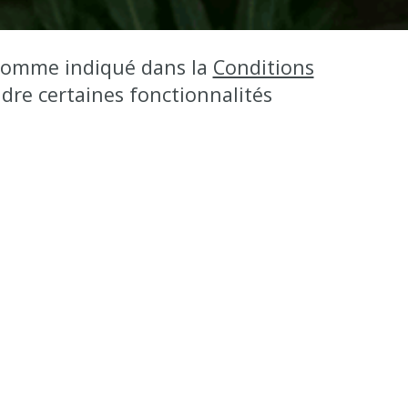
, comme indiqué dans la
Conditions
ndre certaines fonctionnalités
sives
au
t au delà