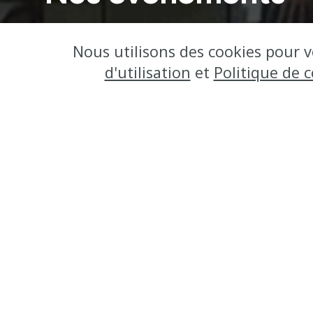
Retouvez ici tous nos évè
Nous utilisons des cookies pour v
d'utilisation
et
Politique de c
terrain en
Belgique et à 
Des act
service 