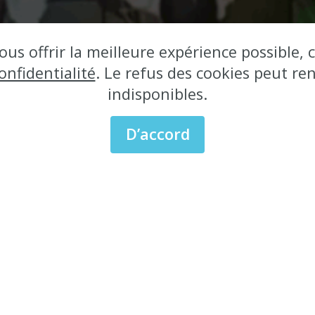
nements et actions sur le
ous offrir la meilleure expérience possible
onfidentialité
. Le refus des cookies peut re
Madagascar
.
indisponibles.
D’accord
ions hybrides et immer
de l'orientation, qui von
des frontières.